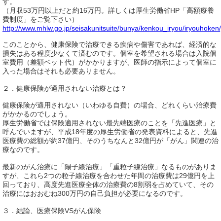
す。
（月収53万円以上だと約16万円。詳しくは厚生労働省HP「高額療養
費制度」をご覧下さい）
http://www.mhlw.go.jp/seisakunitsuite/bunya/kenkou_iryou/iryouhoken
このことから、健康保険で治療できる疾病や傷害であれば、経済的な
損失はある程度少なくて済むのです。個室を希望される場合は入院個
室費用（差額ベット代）がかかりますが、医師の指示によって個室に
入った場合はそれも必要ありません。
２．健康保険が適用されない治療とは？
健康保険が適用されない（いわゆる自費）の場合、どれくらい治療費
がかかるのでしょう。
厚生労働省では保険適用されない最先端医療のことを「先進医療」と
呼んでいますが、平成18年度の厚生労働省の発表資料によると、先進
医療費の総額が約37億円、そのうちなんと32億円が「がん」関連の治
療なのです。
最新のがん治療に「陽子線治療」「重粒子線治療」なるものがありま
すが、これら2つの粒子線治療を合わせた年間の治療費は29億円を上
回っており、高度先進医療全体の治療費の8割弱を占めていて、その
治療にはおおむね300万円の自己負担が必要になるのです。
３．結論、医療保険VSがん保険