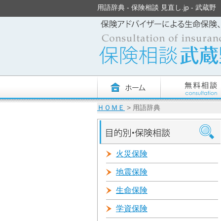
用語辞典 - 保険相談 見直し.jp - 武蔵野
ＨＯＭＥ
> 用語辞典
火災保険
地震保険
生命保険
学資保険