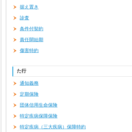
据え置き
診査
条件付契約
責任開始期
傷害特約
た行
通知義務
定期保険
団体信用生命保険
特定疾病保障保険
特定疾病（三大疾病）保障特約