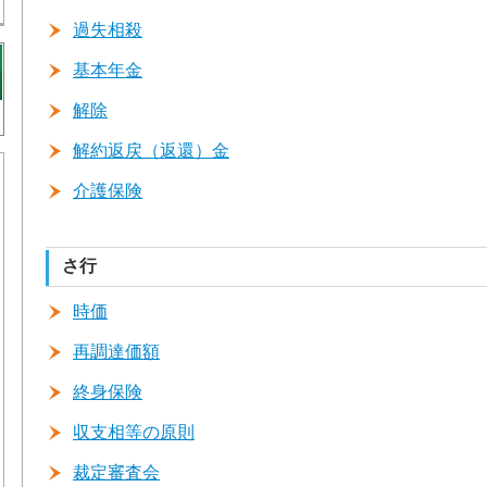
過失相殺
基本年金
解除
解約返戻（返還）金
介護保険
さ行
時価
再調達価額
終身保険
収支相等の原則
裁定審査会