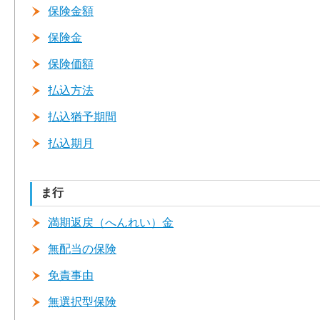
保険金額
保険金
保険価額
払込方法
払込猶予期間
払込期月
ま行
満期返戻（へんれい）金
無配当の保険
免責事由
無選択型保険