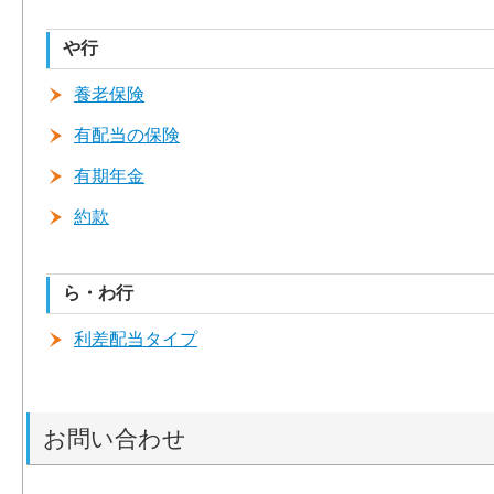
や行
養老保険
有配当の保険
有期年金
約款
ら・わ行
利差配当タイプ
お問い合わせ