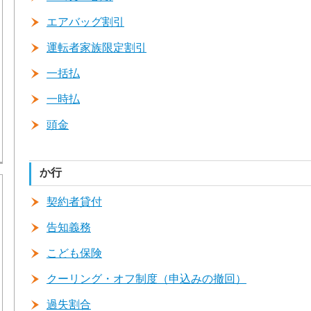
エアバッグ割引
運転者家族限定割引
一括払
一時払
頭金
か行
契約者貸付
告知義務
こども保険
クーリング・オフ制度（申込みの撤回）
過失割合