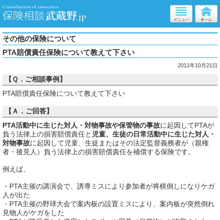
その他の保険について
PTA賠償責任保険について教えて下さい
2011年10月21日
【Ｑ．ご相談事例】
PTA賠償責任保険について教えて下さい
【Ａ．ご回答】
PTA活動中に生じた対人・対物事故や保管物の事故
に起因してPTAが
負う法律上の損害賠償責任と
児童、生徒の日常活動中に生じた対人・
対物事故
に起因して児童、生徒またはその法定監督義務者が（親権
者・後見人）負う法律上の損害賠償責任を補償する保険です。
例えば、
・PTA主催の講演会で、誘導ミスにより参加者が将棋倒しになりケガ
人が出た
・PTA主催の野球大会で案内板の設置ミスにより、案内板が突然倒れ
見物人がケガをした