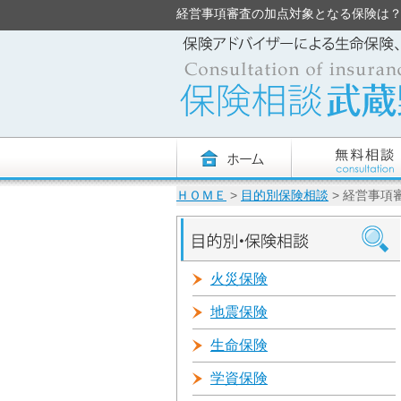
経営事項審査の加点対象となる保険は？ - 
ＨＯＭＥ
>
目的別保険相談
> 経営事項
火災保険
地震保険
生命保険
学資保険