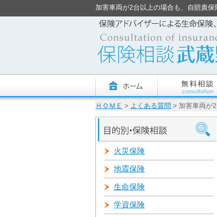
加害車両が2台以上の場合も、自賠責保険の限
ＨＯＭＥ
>
よくある質問
> 加害車両が
火災保険
地震保険
生命保険
学資保険