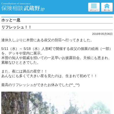
ホッと一息
リフレッシュ！！
2016年05月06日
連休久しぶりに木曽にある叔父の別荘へ行ってきました。
5/11（水）～ 5/18（水）人形町で開催する叔父の個展の絵画（一部）
を、デッキや室内に展示。
木曽の知人や親戚を招いての一足早いお披露目会。天候にも恵まれ、
素敵なひとときでした。
また、夜には満点の星空！！
あんなにも多くて大きい星を見たのは、生まれて初めて！！
最高のリフレッシュができたお休みでした(*^_^*)