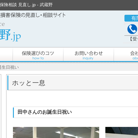
険相談 見直し.jp - 武蔵野
誕生日祝い
ホッと一息
田中さんのお誕生日祝い