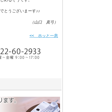
でとうございまーす♪♪
（山口 真弓）
<< ホッと一息