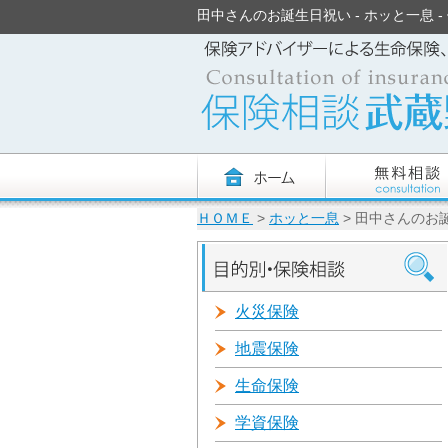
田中さんのお誕生日祝い - ホッと一息 - 保
ＨＯＭＥ
>
ホッと一息
> 田中さんのお
火災保険
地震保険
生命保険
学資保険