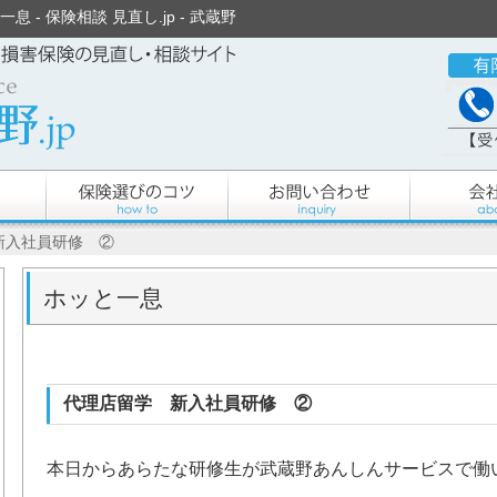
 - 保険相談 見直し.jp - 武蔵野
新入社員研修 ②
ホッと一息
代理店留学 新入社員研修 ②
本日からあらたな研修生が武蔵野あんしんサービスで働