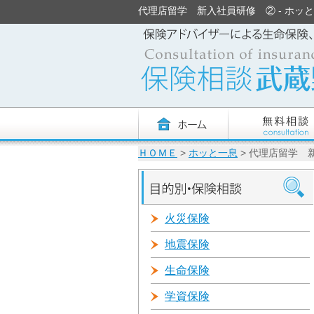
代理店留学 新入社員研修 ② - ホッと一息
ＨＯＭＥ
>
ホッと一息
> 代理店留学 
火災保険
地震保険
生命保険
学資保険