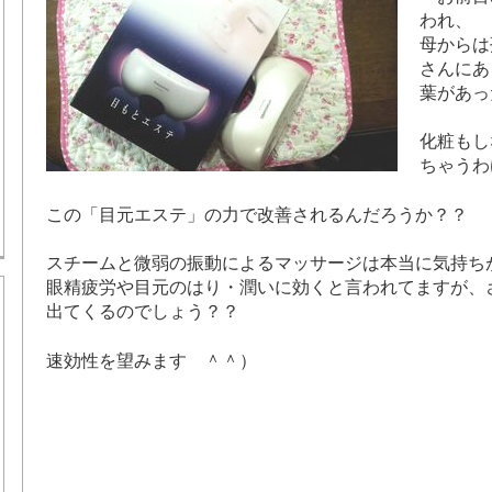
われ、
母からは
さんにあ
葉があっ
化粧もし
ちゃうわ
この「目元エステ」の力で改善されるんだろうか？？
スチームと微弱の振動によるマッサージは本当に気持ち
眼精疲労や目元のはり・潤いに効くと言われてますが、
出てくるのでしょう？？
速効性を望みます ＾＾）