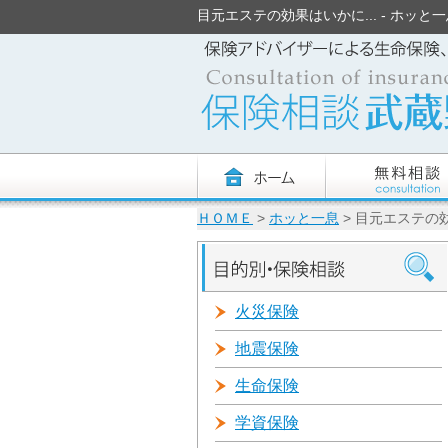
目元エステの効果はいかに... - ホッと一息 
ＨＯＭＥ
>
ホッと一息
> 目元エステの効
火災保険
地震保険
生命保険
学資保険