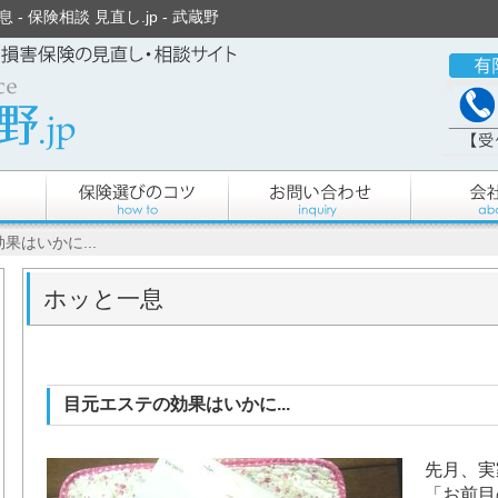
- 保険相談 見直し.jp - 武蔵野
果はいかに...
ホッと一息
目元エステの効果はいかに...
先月、
「お前目