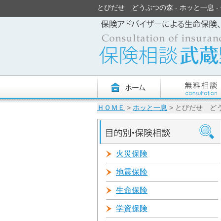
とびだせ どうぶつの森 - ホッと一息 - 保
ＨＯＭＥ
>
ホッと一息
> とびだせ ど
火災保険
地震保険
生命保険
学資保険