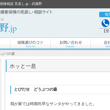
険相談 見直し.jp - 武蔵野
うぶつの森
ホッと一息
とびだせ どうぶつの森
我が家では時期尚早なサンタがやってきました。