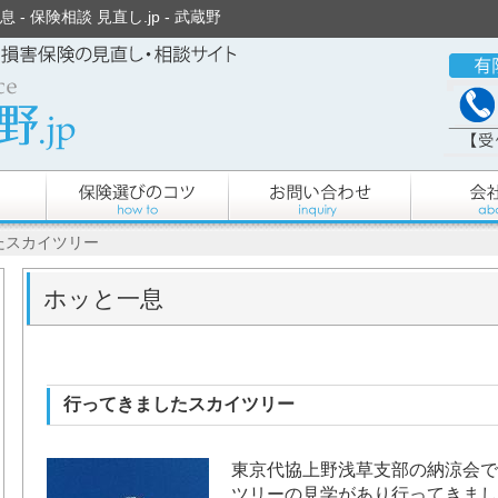
- 保険相談 見直し.jp - 武蔵野
たスカイツリー
ホッと一息
行ってきましたスカイツリー
東京代協上野浅草支部の納涼会で
ツリーの見学があり行ってきまし