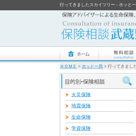
行ってきましたスカイツリー - ホッと一息 
ＨＯＭＥ
>
ホッと一息
> 行ってきまし
火災保険
地震保険
生命保険
学資保険