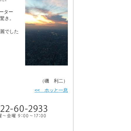
ーター
驚き。
麗でした
（磯 利二）
<< ホッと一息