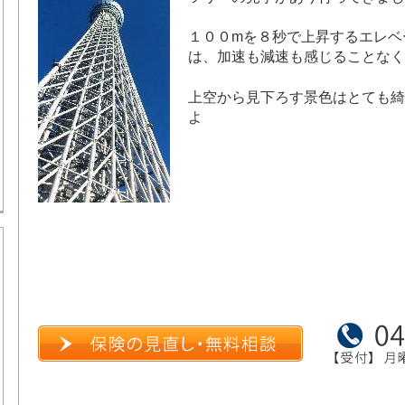
１００mを８秒で上昇するエレベ
は、加速も減速も感じることなく
上空から見下ろす景色はとても綺
よ