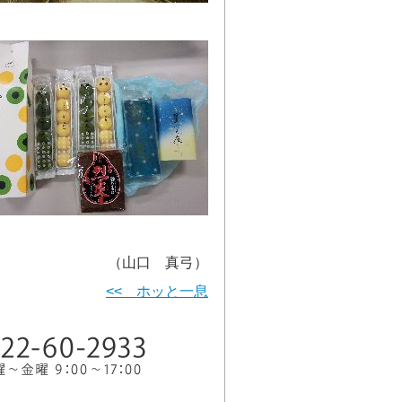
（山口 真弓）
<< ホッと一息