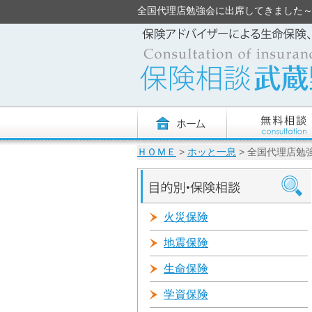
全国代理店勉強会に出席してきました～京都～
ＨＯＭＥ
>
ホッと一息
> 全国代理店勉
火災保険
地震保険
生命保険
学資保険