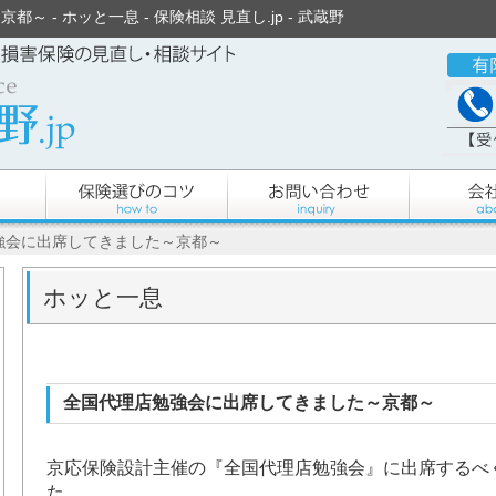
 - ホッと一息 - 保険相談 見直し.jp - 武蔵野
強会に出席してきました～京都～
ホッと一息
全国代理店勉強会に出席してきました～京都～
京応保険設計主催の『全国代理店勉強会』に出席するべ
た。