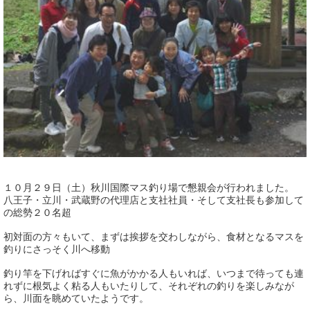
１０月２９日（土）秋川国際マス釣り場で懇親会が行われました。
八王子・立川・武蔵野の代理店と支社社員・そして支社長も参加して
の総勢２０名超
初対面の方々もいて、まずは挨拶を交わしながら、食材となるマスを
釣りにさっそく川へ移動
釣り竿を下げればすぐに魚がかかる人もいれば、いつまで待っても連
れずに根気よく粘る人もいたりして、それぞれの釣りを楽しみなが
ら、川面を眺めていたようです。