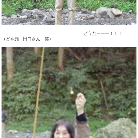
どうだーーー！！！
（どや顔 田口さん 笑）