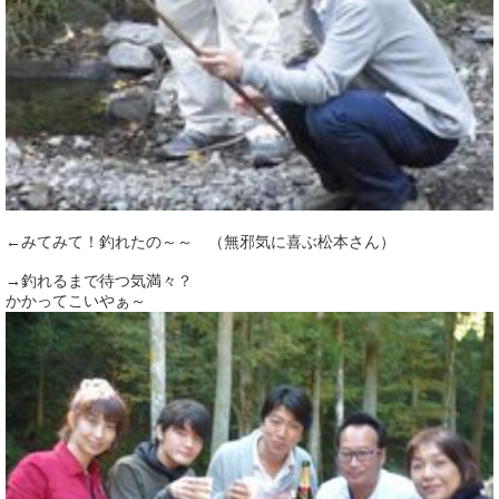
←みてみて！釣れたの～～ （無邪気に喜ぶ松本さん）
→釣れるまで待つ気満々？
かかってこいやぁ～