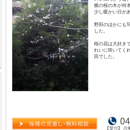
横の桜の木が何
少し暖かい日が
野田のほかにも
した。
桜の花は大好き
れいに咲いてく
田でした。