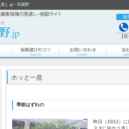
し.jp - 武蔵野
ホッと一息
季節はずれの
昨日（10/11
スタに向かう道