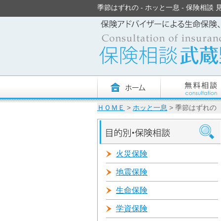
季節はずれの - ホッと一息 - 保険相談 見直
ＨＯＭＥ
>
ホッと一息
> 季節はずれの
火災保険
地震保険
生命保険
学資保険