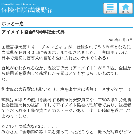
ホッと一息
アイメイト協会55周年記念式典
2012年10月01日
国産盲導犬第１号 「 チャンピィ 」が、登録されて５５周年となる記
念式典が９月３０日に帝国ホテルで催されました。（帝国ホテルは、
日本で最初に盲導犬の宿泊を受け入れたホテルでもある）
台風が心配されるなか、現役盲導犬（アイメイト）が８７匹、全国か
ら使用者を案内して来場した光景はとてもすばらしいものでし
た。！！
和太鼓の大音響にも動いたり、声を出す犬は皆無！！さすがです！！
式典は盲導犬の使用を認可する国家公安委員長や、主管の厚生労働省
社会援護局長の祝辞、そしてアイメイト協会の理解者であり、後援者
でもおられる工藤夕貴さんのステージがあり、楽しい時間を過ごして
まわりました。
ただひとつ残念なのは、、、、
みなさんに会場内の雰囲気を知っていただこうと、撮った写真がピン