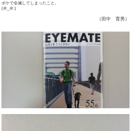
ボケで全滅してしまったこと。
(＠_＠;)
（田中 育男）