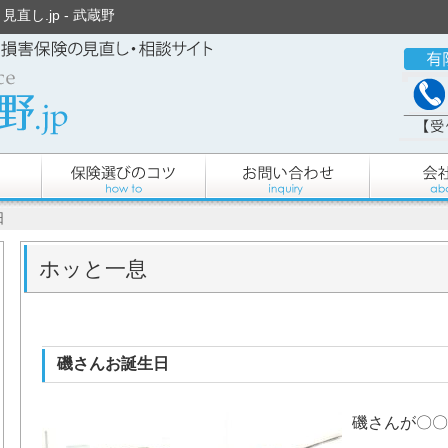
直し.jp - 武蔵野
日
ホッと一息
磯さんお誕生日
磯さんが〇〇