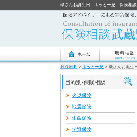
磯さんお誕生日 - ホッと一息 - 保険相談 見
ＨＯＭＥ
>
ホッと一息
> 磯さんお誕生
火災保険
地震保険
生命保険
学資保険