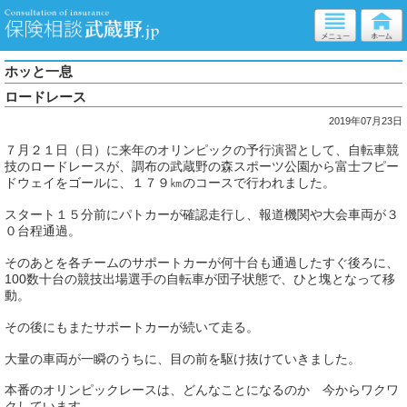
ホッと一息
ロードレース
2019年07月23日
７月２１日（日）に来年のオリンピックの予行演習として、自転車競
技のロードレースが、調布の武蔵野の森スポーツ公園から富士フピー
ドウェイをゴールに、１７９㎞のコースで行われました。
スタート１５分前にパトカーが確認走行し、報道機関や大会車両が３
０台程通過。
そのあとを各チームのサポートカーが何十台も通過したすぐ後ろに、
100数十台の競技出場選手の自転車が団子状態で、ひと塊となって移
動。
その後にもまたサポートカーが続いて走る。
大量の車両が一瞬のうちに、目の前を駆け抜けていきました。
本番のオリンピックレースは、どんなことになるのか 今からワクワ
クしています。